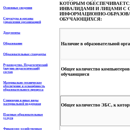
КОТОРЫМ ОБЕСПЕЧИВАЕТСЯ
Основные сведения
ИНВАЛИДАМИ И ЛИЦАМИ С 
ИНФОРМАЦИОННО-ОБРАЗОВА
Структура и органы
ОБУЧАЮЩИХСЯ:
управления организацией
Документы
Наличие в образовательной орг
Образование
Образовательные стандарты
Руководство. Педагогический
Общее количество компьютеров
(научно-педагогический)
состав
обучающиеся
Материально-техническое
обеспечение и оснащённость
образовательного процесса
Стипендии и иные виды
материальной поддержки
Общее количество ЭБС, к котор
Платные образовательные
услуги
Финансово-хозяйственная