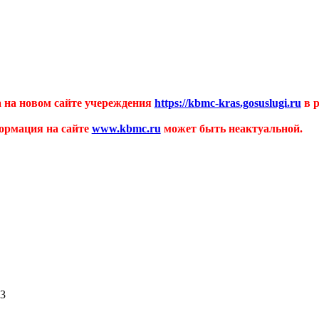
 на новом сайте учереждения
https://kbmc-kras.gosuslugi.ru
в р
ормация на сайте
www.kbmc.ru
может быть неактуальной.
13