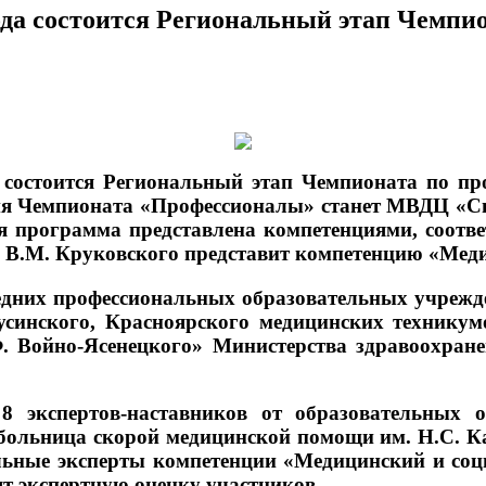
года состоится Региональный этап Чемп
состоится Региональный этап Чемпионата по пр
я Чемпионата «Профессионалы» станет МВДЦ «Сиб
я программа представлена компетенциями, соотв
 В.М. Круковского представит компетенцию «Меди
редних профессиональных образовательных учрежд
нусинского, Красноярского медицинских техник
Ф. Войно-Ясенецкого» Министерства здравоохран
8 экспертов-наставников от образовательных 
больница скорой медицинской помощи им. Н.С. 
льные эксперты компетенции «Медицинский и соц
т экспертную оценку участников.